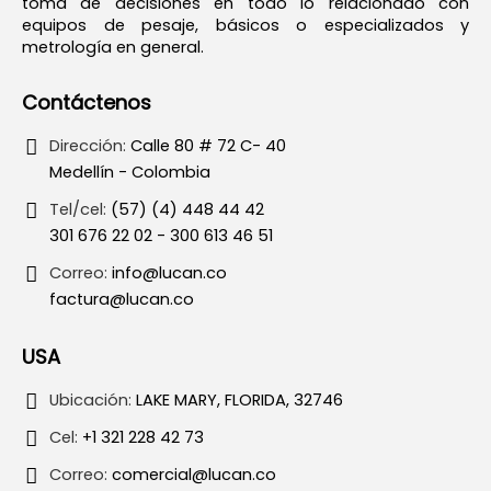
toma de decisiones en todo lo relacionado con
equipos de pesaje, básicos o especializados y
metrología en general.
Contáctenos
Dirección:
Calle 80 # 72 C- 40
Medellín - Colombia
Tel/cel:
(57) (4) 448 44 42
301 676 22 02 - 300 613 46 51
Correo:
info@lucan.co
factura@lucan.co
USA
Ubicación:
LAKE MARY, FLORIDA, 32746
Cel:
+1 321 228 42 73
Correo:
comercial@lucan.co